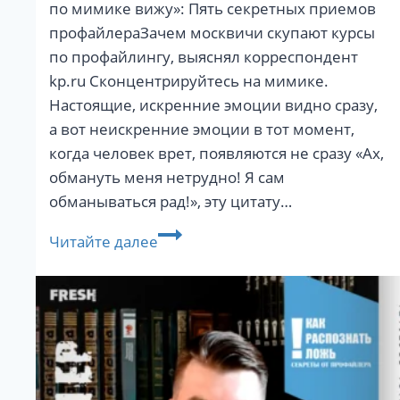
по мимике вижу»: Пять секретных приемов
профайлераЗачем москвичи скупают курсы
по профайлингу, выяснял корреспондент
kp.ru Сконцентрируйтесь на мимике.
Настоящие, искренние эмоции видно сразу,
а вот неискренние эмоции в тот момент,
когда человек врет, появляются не сразу «Ах,
обмануть меня нетрудно! Я сам
обманываться рад!», эту цитату…
Пять
Читайте далее
секретных
приемов
профайлера