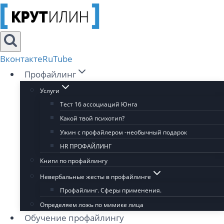
Перейти
к
содержимому
Вконтакте
RuTube
Профайлинг
Услуги
Тест 16 ассоциаций Юнга
Какой твой психотип?
Ужин с профайлером -необычный подарок
HR ПРОФАЙЛИНГ
Книги по профайлингу
Невербальные жесты в профайлинге
Профайлинг. Сферы применения.
Определяем ложь по мимике лица
Обучение профайлингу