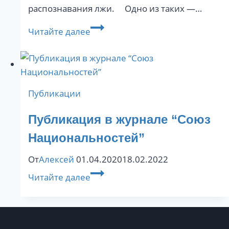
распознавания лжи. ⠀ Одно из таких —…
На
Читайте далее
что
нужно
обращать
внимание
Публикации
при
знакомстве
Публикация в журнале “Союз
с
Национальностей”
людьми?
От
Алексей
01.04.2020
18.02.2022
Публикация
Читайте далее
в
журнале
“Союз
Национальностей”