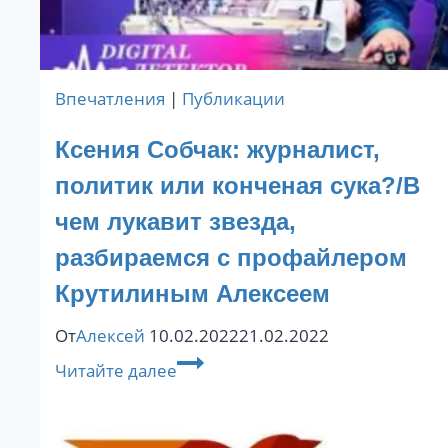
Впечатления
|
Публикации
Ксения Собчак: журналист,
политик или конченая сука?/В
чем лукавит звезда,
разбираемся с профайлером
Крутилиным Алексеем
От
Алексей
10.02.2022
21.02.2022
Ксения
Читайте далее
Собчак:
журналист,
политик