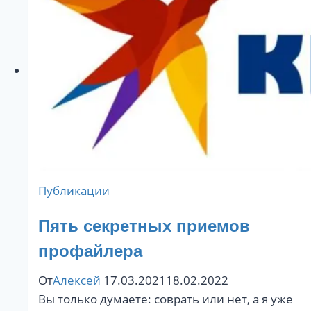
или
конченая
сука?/
В
чем
лукавит
звезда,
разбираемся
с
профайлером
Публикации
Крутилиным
Алексеем
Пять секретных приемов
профайлера
От
Алексей
17.03.2021
18.02.2022
Вы только думаете: соврать или нет, а я уже