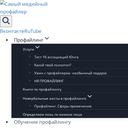
Перейти
к
содержимому
Вконтакте
RuTube
Профайлинг
Услуги
Тест 16 ассоциаций Юнга
Какой твой психотип?
Ужин с профайлером -необычный подарок
HR ПРОФАЙЛИНГ
Книги по профайлингу
Невербальные жесты в профайлинге
Профайлинг. Сферы применения.
Определяем ложь по мимике лица
Обучение профайлингу