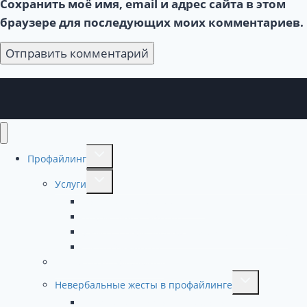
Сохранить моё имя, email и адрес сайта в этом
браузере для последующих моих комментариев.
Переключить
Профайлинг
дочернее
Переключить
меню
Услуги
дочернее
Тест 16 ассоциаций Юнга
меню
Какой твой психотип?
Ужин с профайлером -необычный подарок
HR ПРОФАЙЛИНГ
Книги по профайлингу
Переключить
Невербальные жесты в профайлинге
дочернее
Профайлинг. Сферы применения.