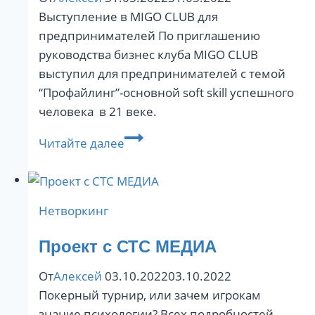
Выступление в MIGO CLUB для
предпринимателей По приглашению
руководства бизнес клуба MIGO CLUB
выступил для предпринимателей с темой
“Профайлинг”-основной soft skill успешного
человека в 21 веке.
Мастер
Читайте далее
класс
по
профайлингу
Нетворкинг
в
бизнес
Проект с СТС МЕДИА
MIGO
CLUB
От
Алексей
03.10.2022
03.10.2022
Покерный турнир, или зачем игрокам
знание психологии? Всех подробностей