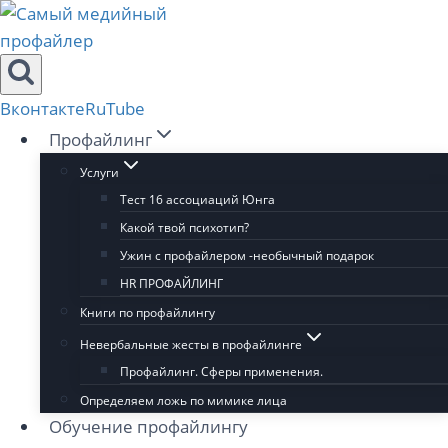
Перейти
к
содержимому
Вконтакте
RuTube
Профайлинг
Услуги
Тест 16 ассоциаций Юнга
Какой твой психотип?
Ужин с профайлером -необычный подарок
HR ПРОФАЙЛИНГ
Книги по профайлингу
Невербальные жесты в профайлинге
Профайлинг. Сферы применения.
Определяем ложь по мимике лица
Обучение профайлингу