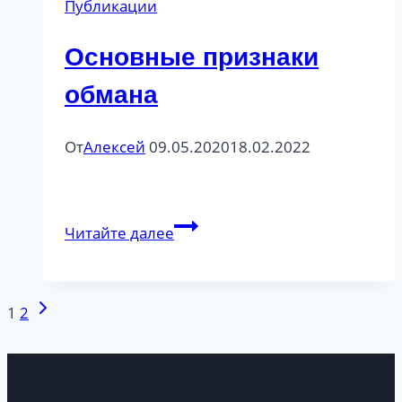
Публикации
Основные признаки
обмана
От
Алексей
09.05.2020
18.02.2022
Основные
Читайте далее
признаки
обмана
Следующая
Навигация
1
2
страница
по
страницам