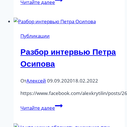
Читайте далее
губительном
влиянии
лжи
и
Публикации
обмана
Разбор интервью Петра
Осипова
От
Алексей
09.09.2020
18.02.2022
https://www.facebook.com/alexkrytilin/posts
Разбор
Читайте далее
интервью
Петра