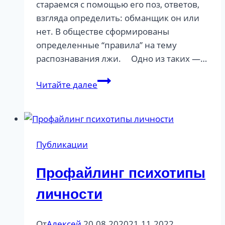
стараемся с помощью его поз, ответов,
взгляда определить: обманщик он или
нет. В обществе сформированы
определенные “правила” на тему
распознавания лжи. ⠀ Одно из таких —…
На
Читайте далее
что
нужно
обращать
внимание
Публикации
при
знакомстве
Профайлинг психотипы
с
людьми?
личности
От
Алексей
20.08.2020
21.11.2022