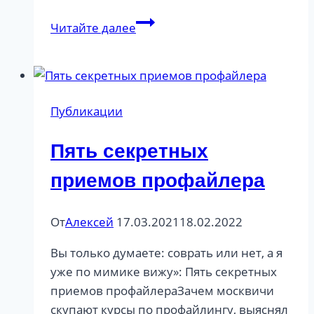
Ксения
Читайте далее
Собчак:
журналист,
политик
или
Публикации
конченая
сука?/
Пять секретных
В
чем
приемов профайлера
лукавит
звезда,
От
Алексей
17.03.2021
18.02.2022
разбираемся
с
Вы только думаете: соврать или нет, а я
профайлером
уже по мимике вижу»: Пять секретных
Крутилиным
приемов профайлераЗачем москвичи
Алексеем
скупают курсы по профайлингу, выяснял