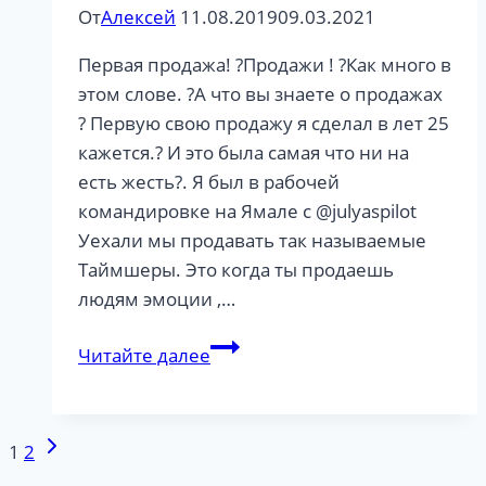
От
Алексей
11.08.2019
09.03.2021
Первая продажа! ?Продажи ! ?Как много в
этом слове. ?А что вы знаете о продажах
? Первую свою продажу я сделал в лет 25
кажется.? И это была самая что ни на
есть жесть?. Я был в рабочей
командировке на Ямале с @julyaspilot
Уехали мы продавать так называемые
Таймшеры. Это когда ты продаешь
людям эмоции ,…
Первая
Читайте далее
продажа!
Следующая
Навигация
1
2
страница