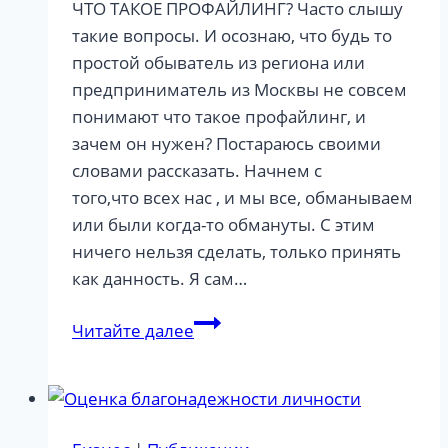
ЧТО ТАКОЕ ПРОФАЙЛИНГ? Часто слышу
такие вопросы. И осознаю, что будь то
простой обыватель из региона или
предприниматель из Москвы не совсем
понимают что такое профайлинг, и
зачем он нужен? Постараюсь своими
словами рассказать. Начнем с
того,что всех нас , и мы все, обманываем
или были когда-то обмануты. С этим
ничего нельзя сделать, только принять
как данность. Я сам…
Зачем
Читайте далее
вам
нужны
услуги
профайлера?