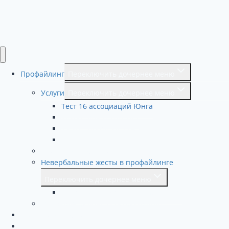
Перейти В Профиль
Нет аккаунта?
Зарегистрироваться
Войти
Забыли пароль?
Профайлинг
Переключить дочернее меню
Услуги
Переключить дочернее меню
Тест 16 ассоциаций Юнга
Какой твой психотип?
Ужин с профайлером -необычный подарок
HR ПРОФАЙЛИНГ
Книги по профайлингу
Невербальные жесты в профайлинге
Переключить дочернее меню
Профайлинг. Сферы применения.
Определяем ложь по мимике лица
Обучение профайлингу
Бизнесу