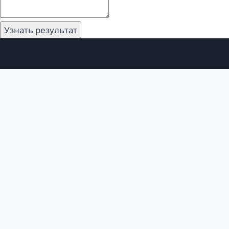
Узнать результат
Войти
Пароль должен
содержать не менее 8 символов, состоящих из цифр
и букв, и содержать как минимум 1 заглавную букву.