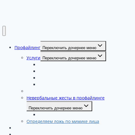
профиль
Нет аккаунта?
Зарегистрироваться
Войти
Забыли пароль?
Профайлинг
Переключить дочернее меню
Услуги
Переключить дочернее меню
Тест 16 ассоциаций Юнга
Какой твой психотип?
Ужин с профайлером -необычный подарок
HR ПРОФАЙЛИНГ
Книги по профайлингу
Невербальные жесты в профайлинге
Переключить дочернее меню
Профайлинг. Сферы применения.
Определяем ложь по мимике лица
Обучение профайлингу
Бизнесу