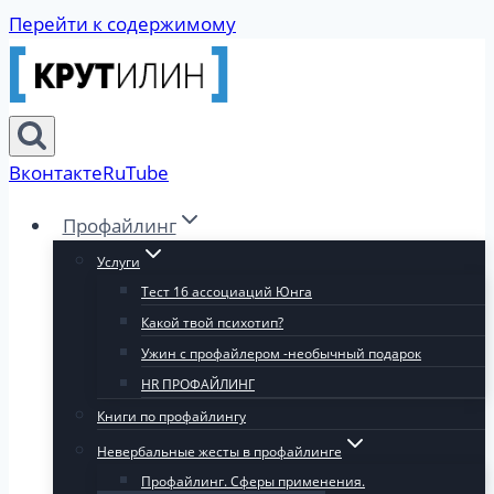
Перейти к содержимому
Вконтакте
RuTube
Профайлинг
Услуги
Тест 16 ассоциаций Юнга
Какой твой психотип?
Ужин с профайлером -необычный подарок
HR ПРОФАЙЛИНГ
Книги по профайлингу
Невербальные жесты в профайлинге
Профайлинг. Сферы применения.