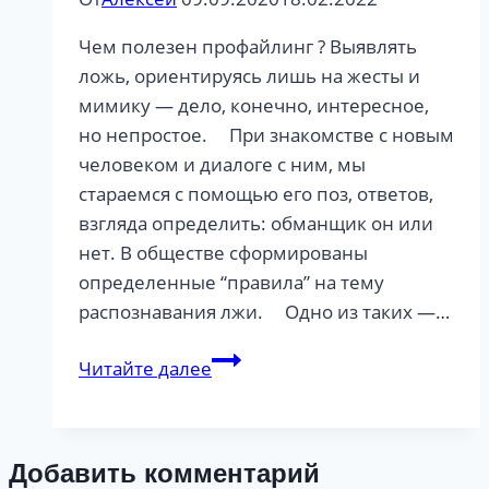
Чем полезен профайлинг ? Выявлять
ложь, ориентируясь лишь на жесты и
мимику — дело, конечно, интересное,
но непростое. ⠀ При знакомстве с новым
человеком и диалоге с ним, мы
стараемся с помощью его поз, ответов,
взгляда определить: обманщик он или
нет. В обществе сформированы
определенные “правила” на тему
распознавания лжи. ⠀ Одно из таких —…
На
Читайте далее
что
нужно
обращать
Добавить комментарий
внимание