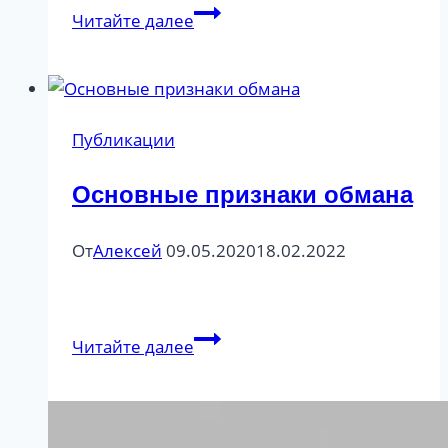
Ксения
Читайте далее
Собчак:
журналист,
политик
или
Публикации
конченая
сука?/
Основные признаки обмана
В
чем
От
Алексей
09.05.2020
18.02.2022
лукавит
звезда,
разбираемся
с
Основные
Читайте далее
профайлером
признаки
Крутилиным
обмана
Алексеем