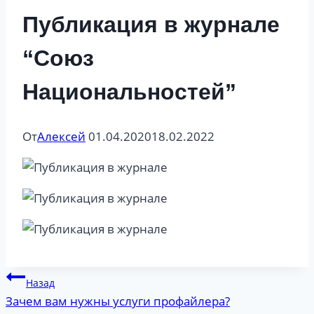
Публикация в журнале
“Союз
Национальностей”
От
Алексей
01.04.2020
18.02.2022
Навигация
Назад
Зачем вам нужны услуги профайлера?
по