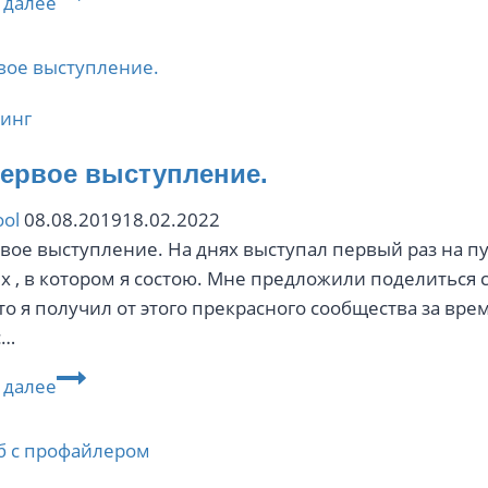
 далее
с
СТС
МЕДИА
инг
ервое выступление.
ol
08.08.2019
18.02.2022
вое выступление. На днях выступал первый раз на пу
x , в котором я состою. Мне предложили поделиться 
 что я получил от этого прекрасного сообщества за в
с…
Мое
 далее
первое
выступление.