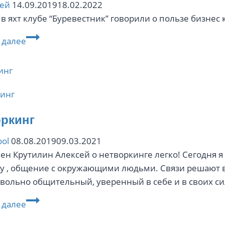
сей
14.09.2019
18.02.2022
 в яхт клубе “Буревестник” говорили о пользе бизне
Сегодня
 далее
в
яхт
клубе
“Буревестник”
инг
говорили
о
ркинг
пользе
ol
08.08.2019
09.03.2021
бизнес
ен Крутилин Алексей о нетворкинге легко! Сегодня я 
клубов.
у , общение с окружающими людьми. Связи решают все‼
овольно общительный, уверенный в себе и в своих си
Нетворкинг
 далее