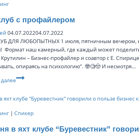
инг
клуб с профайлером
сей
04.07.2022
04.07.2022
Б ДЛЯ ЛЮБОПЫТНЫХ 1 июля, пятничным вечером, к 
! Формат наш камерный, где каждый может поделит
 Крутилин – Бизнес-профайлер и соавтор с Е. Спирице
ывать, опираясь на психологию”. 🤓🧐🤠 И несмотря…
Киноклуб
 далее
с
профайлером
инг
|
Спикер
ня в яхт клубе “Буревестник” говори