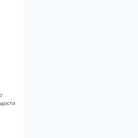
о
одости