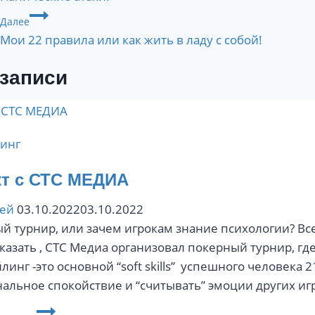
по
Далее
записям
Мои 22 правила или как жить в ладу с собой!
записи
инг
кт с СТС МЕДИА
сей
03.10.2022
03.10.2022
й турнир, или зачем игрокам знание психологии? Все
сказать , СТС Медиа организовал покерный турнир, гд
линг -это основной “soft skills” успешного человека 
альное спокойствие и “считывать” эмоции других и
Проект