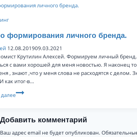
инг
о формирования личного бренда.
сей
12.08.2019
09.03.2021
омист Крутилин Алексей. Формируем личный бренд. 
ься с вами хорошей для меня новостью. Я наконец то
еня , знают ,что у меня слова не расходятся с делом.
И как итог-в…
Начало
 далее
формирования
личного
бренда.
Добавить комментарий
Ваш адрес email не будет опубликован.
Обязательны