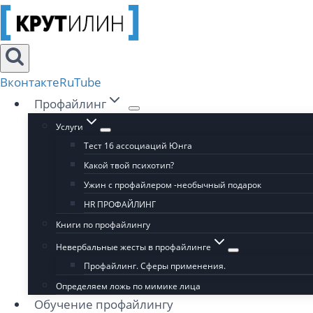
Перейти
к
содержимому
Вконтакте
RuTube
Профайлинг
Услуги
Тест 16 ассоциаций Юнга
Какой твой психотип?
Ужин с профайлером -необычный подарок
HR ПРОФАЙЛИНГ
Книги по профайлингу
Невербальные жесты в профайлинге
Профайлинг. Сферы применения.
Определяем ложь по мимике лица
Обучение профайлингу