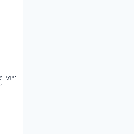
уктуре
ми