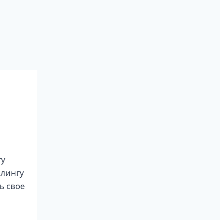
гу
йлингу
ь свое