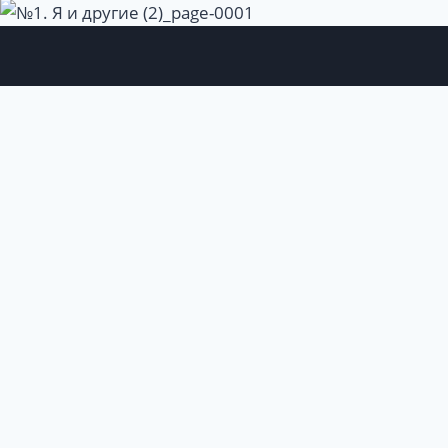
Войти
Пароль должен
содержать не менее 8 символов, состоящих из цифр
и букв, и содержать как минимум 1 заглавную букву.
Я хочу зарегистрироваться в качестве преподавателя