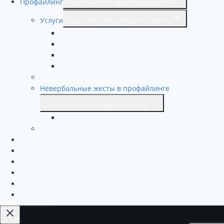
Профайлинг
Переключить дочернее меню
Услуги
Переключить дочернее меню
Тест 16 ассоциаций Юнга
Какой твой психотип?
Ужин с профайлером -необычный подарок
HR ПРОФАЙЛИНГ
Книги по профайлингу
Невербальные жесты в профайлинге
Переключить дочернее меню
Профайлинг. Сферы применения.
Определяем ложь по мимике лица
Обучение профайлингу
Бизнесу
Женщинам
Язык тела
Мужчинам
Контакты