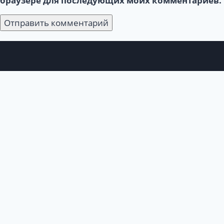
браузере для последующих моих комментариев.
Войти
Пароль должен
содержать не менее 8 символов, состоящих из цифр
и букв, и содержать как минимум 1 заглавную букву.