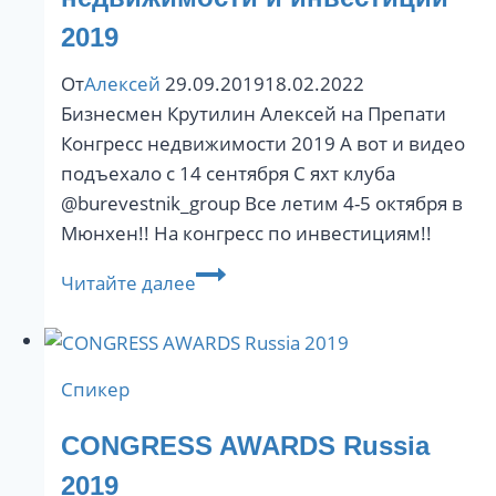
2019
От
Алексей
29.09.2019
18.02.2022
Бизнесмен Крутилин Алексей на Препати
Конгресс недвижимости 2019 А вот и видео
подъехало с 14 сентября С яхт клуба
@burevestnik_group Все летим 4-5 октября в
Мюнхен!! На конгресс по инвестициям!!
Препати
Читайте далее
Мюнхенский
Конгресс
недвижимости
Спикер
и
инвестиций
CONGRESS AWARDS Russia
2019
2019