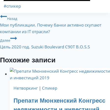
Метки
#
спикер
записи:
Навигация
Назад
Мои публикации. Почему банки активно скупают
по
компании из IT отрасли?
записям
Далее
Цель 2020 год. Suzuki Boulevard C90T B.O.S.S
Похожие записи
Нетворкинг
|
Спикер
Препати Мюнхенский Конгресс
недвижимости и инвестиций