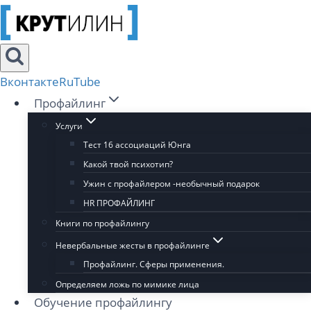
Перейти
к
содержимому
Вконтакте
RuTube
Профайлинг
Услуги
Тест 16 ассоциаций Юнга
Какой твой психотип?
Ужин с профайлером -необычный подарок
HR ПРОФАЙЛИНГ
Книги по профайлингу
Невербальные жесты в профайлинге
Профайлинг. Сферы применения.
Определяем ложь по мимике лица
Обучение профайлингу