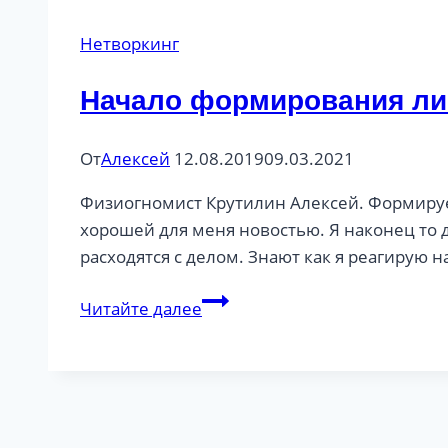
Нетворкинг
Начало формирования ли
От
Алексей
12.08.2019
09.03.2021
Физиогномист Крутилин Алексей. Формируе
хорошей для меня новостью. Я наконец то д
расходятся с делом. Знают как я реагирую 
Начало
Читайте далее
формирования
личного
бренда.