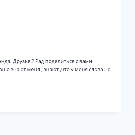
а. Друзья!? Рад поделиться с вами
шо знают меня , знают ,что у меня слова не
…