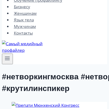
Обучение профайлингу
Бизнесу
Женщинам
Язык тела
Мужчинам
Контакты
#нетворкингмосква #нетво
#крутилинспикер