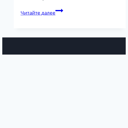
Препати
Читайте далее
Мюнхенский
Конгресс
недвижимости
и
инвестиций
2019
Войти
Пароль должен
содержать не менее 8 символов, состоящих из
цифр и букв, и содержать как минимум 1